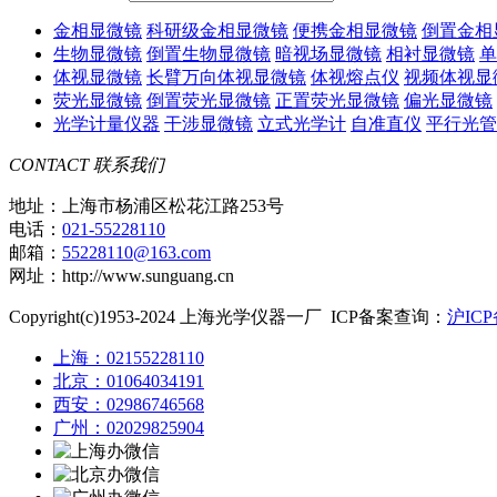
金相显微镜
科研级金相显微镜
便携金相显微镜
倒置金相
生物显微镜
倒置生物显微镜
暗视场显微镜
相衬显微镜
单
体视显微镜
长臂万向体视显微镜
体视熔点仪
视频体视显
荧光显微镜
倒置荧光显微镜
正置荧光显微镜
偏光显微镜
光学计量仪器
干涉显微镜
立式光学计
自准直仪
平行光管
CONTACT
联系我们
地址：上海市杨浦区松花江路253号
电话：
021-55228110
邮箱：
55228110@163.com
网址：http://www.sunguang.cn
Copyright(c)1953-2024 上海光学仪器一厂 ICP备案查询：
沪ICP
上海：02155228110
北京：01064034191
西安：02986746568
广州：02029825904