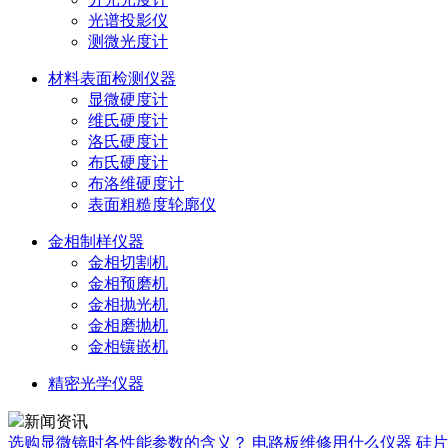
光谱投影仪
测微光度计
材料表面检测仪器
显微硬度计
维氏硬度计
洛氏硬度计
布氏硬度计
布洛维硬度计
表面粗糙度轮廓仪
金相制样仪器
金相切割机
金相预磨机
金相抛光机
金相磨抛机
金相镶嵌机
精密光学仪器
新闻资讯
选购显微镜时各性能参数的含义？
电路板维修用什么仪器
硅片