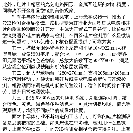
此外，硅片上精密的光刻电路图形、金属互连层的对准精度，
同样离不开金相显微镜的高倍观察。
针对半导体行业的检测需求，上海光学仪器一厂推出了
7XB检测金相显微镜。该机型专为IT行业大面积集成电路和硅
片的质量检测而设计开发，主体为正置式三目镜筒，比传统显
微镜更适合硅片的观察与检测。在回答硅片检测用什么显微镜
这一问题时，7XB凭借以下核心配置提供了可靠方案：
其一，搭载无限远光学校正系统和平场10×/Φ22mm大视
野目镜，成像清晰平坦，配合5×、10×、20×、50×、80×等多
组无限远平场消色差物镜，总放大倍数可达50×至800×，满足
从宏观定位到微观缺陷分析的多层次需求。
其二，超大型载物台（280×270mm）支持205mm×205mm
的大范围移动，方便大面积硅片或集成电路的定位与连续检
测。粗微动同轴调焦机构低位前置设计，适合长时间操作不疲
劳，提升日常检测效率。
其三，配备6V30W卤素灯照明系统，亮度连续可调，结
合蓝色、黄色、绿色等多种滤色片，可灵活切换明场、偏光等
观察模式，增强不同缺陷的成像对比度。
面对半导体行业不断精进的工艺节点，可靠的硅片检测设
备是品质把控的基础。如果您也在思考硅片检测用什么显微
镜，上海光学仪器一厂的7XB检测金相显微镜值得关注。上海