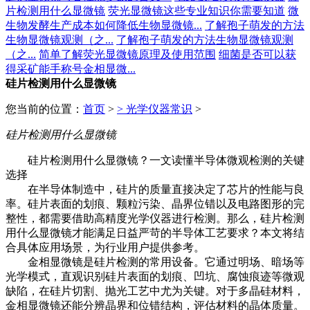
片检测用什么显微镜
荧光显微镜这些专业知识你需要知道
微
生物发酵生产成本如何降低生物显微镜...
了解孢子萌发的方法
生物显微镜观测（之...
了解孢子萌发的方法生物显微镜观测
（之...
简单了解荧光显微镜原理及使用范围
细菌是否可以获
得采矿能手称号金相显微...
硅片检测用什么显微镜
您当前的位置：
首页
>
>
光学仪器常识
>
硅片检测用什么显微镜
硅片检测用什么显微镜？一文读懂半导体微观检测的关键
选择
在半导体制造中，硅片的质量直接决定了芯片的性能与良
率。硅片表面的划痕、颗粒污染、晶界位错以及电路图形的完
整性，都需要借助高精度光学仪器进行检测。那么，硅片检测
用什么显微镜才能满足日益严苛的半导体工艺要求？本文将结
合具体应用场景，为行业用户提供参考。
金相显微镜是硅片检测的常用设备。它通过明场、暗场等
光学模式，直观识别硅片表面的划痕、凹坑、腐蚀痕迹等微观
缺陷，在硅片切割、抛光工艺中尤为关键。对于多晶硅材料，
金相显微镜还能分辨晶界和位错结构，评估材料的晶体质量。