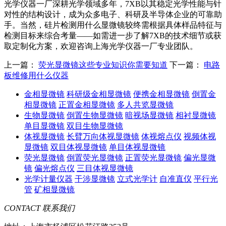
光学仪器一厂深耕光学领域多年，7XB以其稳定光学性能与针
对性的结构设计，成为众多电子、科研及半导体企业的可靠助
手。当然，硅片检测用什么显微镜较终需根据具体样品特征与
检测目标来综合考量——如需进一步了解7XB的技术细节或获
取定制化方案，欢迎咨询上海光学仪器一厂专业团队。
上一篇：
荧光显微镜这些专业知识你需要知道
下一篇：
电路
板维修用什么仪器
金相显微镜
科研级金相显微镜
便携金相显微镜
倒置金
相显微镜
正置金相显微镜
多人共览显微镜
生物显微镜
倒置生物显微镜
暗视场显微镜
相衬显微镜
单目显微镜
双目生物显微镜
体视显微镜
长臂万向体视显微镜
体视熔点仪
视频体视
显微镜
双目体视显微镜
单目体视显微镜
荧光显微镜
倒置荧光显微镜
正置荧光显微镜
偏光显微
镜
偏光熔点仪
三目体视显微镜
光学计量仪器
干涉显微镜
立式光学计
自准直仪
平行光
管
矿相显微镜
CONTACT
联系我们