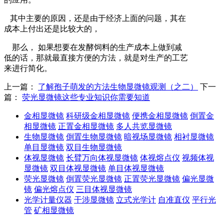
其中主要的原因，还是由于经济上面的问题，其在
成本上付出还是比较大的，
那么， 如果想要在发酵饲料的生产成本上做到减
低的话，那就最直接方便的方法，就是对生产的工艺
来进行简化。
上一篇：
了解孢子萌发的方法生物显微镜观测（之二）
下一
篇：
荧光显微镜这些专业知识你需要知道
金相显微镜
科研级金相显微镜
便携金相显微镜
倒置金
相显微镜
正置金相显微镜
多人共览显微镜
生物显微镜
倒置生物显微镜
暗视场显微镜
相衬显微镜
单目显微镜
双目生物显微镜
体视显微镜
长臂万向体视显微镜
体视熔点仪
视频体视
显微镜
双目体视显微镜
单目体视显微镜
荧光显微镜
倒置荧光显微镜
正置荧光显微镜
偏光显微
镜
偏光熔点仪
三目体视显微镜
光学计量仪器
干涉显微镜
立式光学计
自准直仪
平行光
管
矿相显微镜