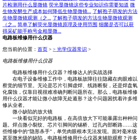
片检测用什么显微镜
荧光显微镜这些专业知识你需要知道
微
生物发酵生产成本如何降低生物显微镜...
了解孢子萌发的方法
生物显微镜观测（之...
了解孢子萌发的方法生物显微镜观测
（之...
简单了解荧光显微镜原理及使用范围
细菌是否可以获
得采矿能手称号金相显微...
电路板维修用什么仪器
您当前的位置：
首页
>
>
光学仪器常识
>
电路板维修用什么仪器
电路板维修用什么仪器？维修达人的实战选择
在电子设备维修工作中，电路板故障往往隐藏在肉眼难以
察觉的细节里。无论是芯片引脚虚焊、线路断裂，还是焊盘氧
化腐蚀，仅靠目视很难准确判断问题所在。那么，电路板维修
用什么仪器才能让微小故障无处遁形？这个问题困扰着许多维
修从业者。
微小缺陷的放大镜
一块看似完好的电路板，在高倍放大下可能暴露出种种问
题。焊点微小裂纹、芯片引脚间的锡桥、过孔内部断路……这
些维修中的“隐形杀手”，单凭肉眼根本无法发现。面对毫米级
甚至微米级的缺陷，电路板维修用什么仪器来辅助观察？许多