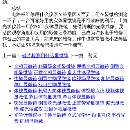
助。
总结
电路板维修用什么仪器？答案因人而异，但在显微检测这
一环节，一台可靠好用的实体显微镜是不可或缺的利器。上海
光学仪器一厂的SX-5实体显微镜，凭借清晰的光学成像、灵
活的观察角度和实用的影像记录功能，已成为许多电子维修工
作台上的常备工具。如果您的维修工作中也常常被微小故障困
扰，不妨让SX-5来帮您看清每一个细节。
上一篇：
硅片检测用什么显微镜
下一篇：暂无
金相显微镜
科研级金相显微镜
便携金相显微镜
倒置金
相显微镜
正置金相显微镜
多人共览显微镜
生物显微镜
倒置生物显微镜
暗视场显微镜
相衬显微镜
单目显微镜
双目生物显微镜
体视显微镜
长臂万向体视显微镜
体视熔点仪
视频体视
显微镜
双目体视显微镜
单目体视显微镜
荧光显微镜
倒置荧光显微镜
正置荧光显微镜
偏光显微
镜
偏光熔点仪
三目体视显微镜
光学计量仪器
干涉显微镜
立式光学计
自准直仪
平行光
管
矿相显微镜