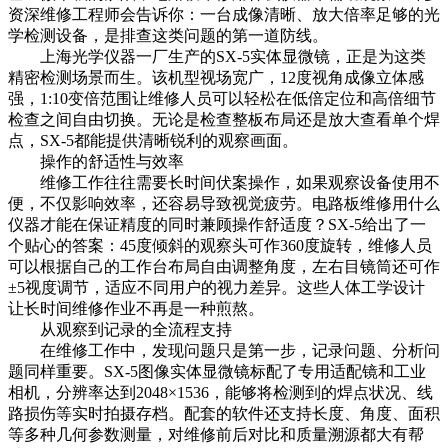
资深维修工程师会告诉你：一台成像清晰、放大倍率足够的光
学检测设备，是排查这类问题的第一道防线。
上海光学仪器一厂生产的SX-5实体显微镜，正是为这类
精密检测场景而生。该机型视场宽广，12度视角成像立体感
强，1:10变倍范围让维修人员可以轻松在低倍定位和高倍细节
检查之间自由切换。无论是检查整板布局还是放大查看单个焊
点，SX-5都能提供清晰锐利的观察画面。
操作的舒适性与效率
维修工作往往需要长时间伏案操作，如果观察设备使用不
便，不仅影响效率，还容易导致视觉疲劳。电路板维修用什么
仪器才能在保证精度的同时兼顾操作舒适度？SX-5给出了一
个贴心的答案：45度倾斜的观察头可作360度旋转，维修人员
可以根据自己的工作台布局自由调整角度，左右目镜筒还可作
±5视度调节，适应不同用户的视力差异。这些人体工学设计
让长时间维修作业不再是一种煎熬。
从观察到记录的全流程支持
在维修工作中，发现问题只是第一步，记录问题、分析问
题同样重要。SX-5图像实体显微镜标配了专用适配镜和工业
相机，分辨率达到2048×1536，能够将检测到的焊点状况、线
路损伤等实时拍摄存档。配套的软件还支持长度、角度、面积
等多种几何参数测量，对维修前后对比和质量溯源都大有帮