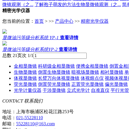
微镜观测（之...
了解孢子萌发的方法生物显微镜观测（之...
简
精密光学仪器
您当前的位置：
首页
> >>
产品中心
>>
精密光学仪器
显微油污等级分析系统 YP-1
查看详情
显微油污等级分析系统YP-2
查看详情
总数 2
1
页次 1/1
金相显微镜
科研级金相显微镜
便携金相显微镜
倒置金相
生物显微镜
倒置生物显微镜
暗视场显微镜
相衬显微镜
单
体视显微镜
长臂万向体视显微镜
体视熔点仪
视频体视显
荧光显微镜
倒置荧光显微镜
正置荧光显微镜
偏光显微镜
光学计量仪器
干涉显微镜
立式光学计
自准直仪
平行光管
CONTACT
联系我们
地址：上海市杨浦区松花江路253号
电话：
021-55228110
邮箱：
55228110@163.com