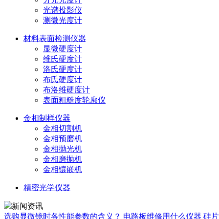
光谱投影仪
测微光度计
材料表面检测仪器
显微硬度计
维氏硬度计
洛氏硬度计
布氏硬度计
布洛维硬度计
表面粗糙度轮廓仪
金相制样仪器
金相切割机
金相预磨机
金相抛光机
金相磨抛机
金相镶嵌机
精密光学仪器
新闻资讯
选购显微镜时各性能参数的含义？
电路板维修用什么仪器
硅片